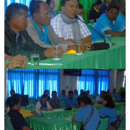
ปัวแฮปปี้รีสอร์ท
ปางชมภูโฮมสเตย์
ปาริชาติเพลส
ภิรมณเพลส
ภูรีสอร์ท
มองดูปัวคอทเทจ
ริมดอยรีสอร์ท
ริมน้ำปัวแคมป์ปิ้ง
ฤทธิ์รดาโฮม
ลองนอนนา