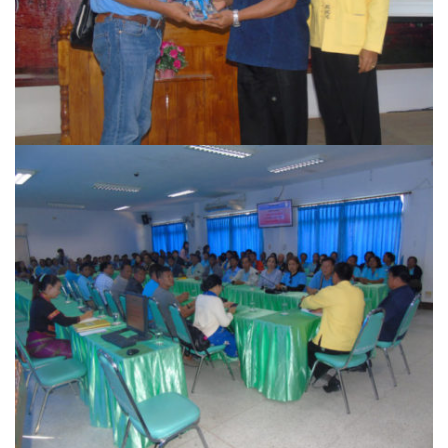
Amante Baristro Hotel & Cafe’ @Pua
C View Home
Deply
Go Hight ‘O Village
HOMU Villa
Montha Residence
Shanti – Retreat
กรีนฮิลล์รีสอร์ท
ก๋างโต้งคอฟฟี่รีสอร์ท
ชมพูภูคารีสอร์ท