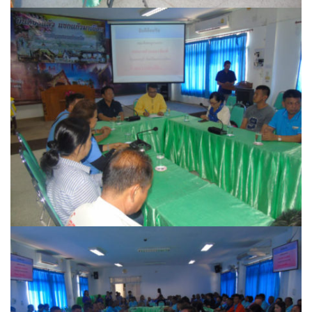
ต้นแหลงโฮมสเตย์
ตูบฮิมโต้งโฮมสเตย์
นครน่านอพาร์ทเม้น
นะลาวิวรีสอร์ท
นาต้นบัวโฮมสเตย์
น่านปัว รีสอร์ท
นาเหล่า เก๊าสลี โฮมสเตย์
นาไผ่ปัววิว
บวกบัววิวรีสอร์ท
บ้านกังหัน @ ปัวคอทเทจ