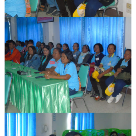
ปรางค์ทองแมนชั่น
ปวินท์ศิลป์แกลอรี่แอนด์รีสอร์ท
ปัว พาโนราม่า รีสอร์ท
ปัวตรึงใจ๋ รีสอร์ท
ปัวนาน่านแคมป์ปิ้ง
ปัวพัตรา โฮเทล
ปัวพาราไดซ์เพลส
ปัวสบายรีสอร์ท
ปัวเดอวิว บูติค รีสอร์ท