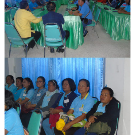
บ้านต้นคูณ
บ้านนาโฮมสเตย์
บ้านปัว ปลายนา
บ้านพักชมดอย
บ้านยลญภา
บ้านริมทุ่งรีสอร์ท
บ้านสวนศรีสุขโฮมสเตย์
บ้านฮิมนาปัว
บ้านไม้ปลายนา
ป.ปิ๊กโฮมสเตย์