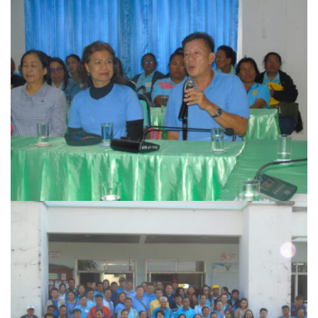
ฮักปัวโฮเทล
เพลินใจ โฮมสเตย์
เฮือนกว่าง
เฮือนสล่า โฮมสเตย์
โกโก้วัลเล่ย์รีสอร์ท
โบทานิกการ์เดนน่าน เกสเฮาส์
โรงแรมลีลาวดี
โรงแรมแสงอรุณ
โรงแรมโกลเด้น