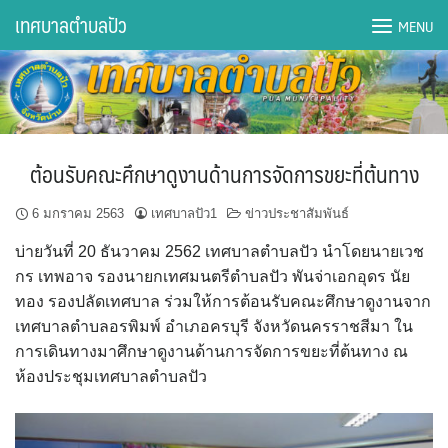
Skip
เทศบาลตำบลปัว
MENU
to
content
DWQA Ask Question
DWQA Questions
ต้อนรับคณะศึกษาดูงานด้านการจัดการขยะที่ต้นทาง
กองการศึกษา
6 มกราคม 2563
เทศบาลปัว1
ข่าวประชาสัมพันธ์
กองคลัง
บ่ายวันที่ 20 ธันวาคม 2562 เทศบาลตำบลปัว นำโดยนายเวช
กร เทพอาจ รองนายกเทศมนตรีตำบลปัว พันจ่าเอกอุดร นัย
กองช่าง
ทอง รองปลัดเทศบาล ร่วมให้การต้อนรับคณะศึกษาดูงานจาก
เทศบาลตำบลอรพิมพ์ อำเภอครบุรี จังหวัดนครราชสีมา ใน
กองยุทธศาสตร์และงบประมาณ
การเดินทางมาศึกษาดูงานด้านการจัดการขยะที่ต้นทาง ณ
ห้องประชุมเทศบาลตำบลปัว
กองสาธารณสุขฯ
การเปิดเผยข้อมูลข่าวสารปี 2566 integrity transparency