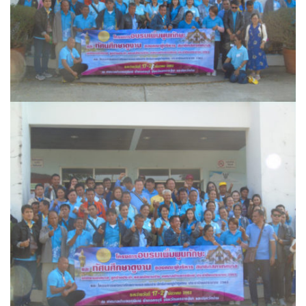
โฮมปอย
ไร่ต้นรักออร์แกนิคฟาร์ม
ไร่ศรีทองโฮมสเตย์
ไร่หลวงเทพโฮมสเตย์
ธุรกิจนำเที่ยว/ตัวแทนท่องเที่ยว
ธุรกิจรถเช่า/รถโดยสารสาธารณะ
กรีนบัสทัวร์
นครน่านทัวร์
ม่วนใจ๋ตี้ขนส่ง
รถโดยสารประจำทาง น่าน – ปัว