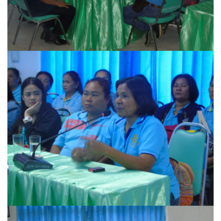
วรนครเพลส
วิดาโฮม
สลีพ&ฟิชชิ่ง
สวัสดีปัวโฮมสเตย์
สุขใจเฮ้าส์
อิงขว้างโฮมสเตย์
อิงดอยปัว
อุ่นไอปัว
อูปแก้วรีสอร์ท
ฮอมฮักแกลเลอรี่