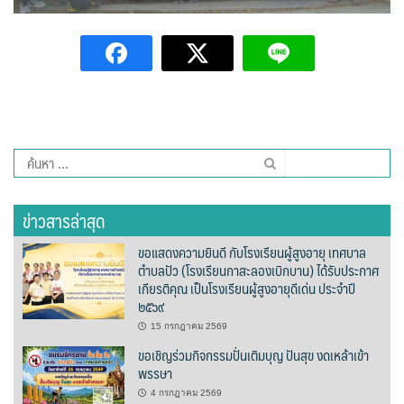
รถโดยสารประจำทาง ปัว – บ่อเกลือ
ลักษณาคาร์เร้นท์
สมบัติทัวร์ (ทุ่งช้าง – กรุงเทพฯ)
สุวัฒนายานยนต์
ค้นหา
สำหรับ:
ธุรกิจสปา/ร้านนวด
ข่าวสารล่าสุด
ติ๊ก นวดเพื่อสุขภาพ
ขอแสดงความยินดี กับโรงเรียนผู้สูงอายุ เทศบาล
วรนคร นวดเพื่อสุขภาพ
ตำบลปัว (โรงเรียนกาสะลองเบิกบาน) ได้รับประกาศ
เกียรติคุณ เป็นโรงเรียนผู้สูงอายุดีเด่น ประจำปี
๒๕๖๙
สรีสราญนาสปา & วิว
15 กรกฎาคม 2569
เฮือนปัว
ขอเชิญร่วมกิจกรรมปั่นเติมบุญ ปันสุข งดเหล้าเข้า
พรรษา
แวนด้านวดไทยเพื่อสุขภาพ
4 กรกฎาคม 2569