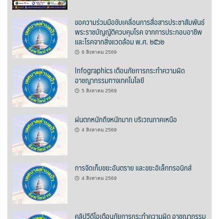
นโยบายความเป็นส่วนตัว
ขอความร่วมมือขับเคลื่อนการสื่อสารประชาสัมพันธ์
พระราชบัญญัติควบคุมโรค จากการประกอบอาชีพ
บริการออนไลน์ ESERVICE
และโรคจากสิ่งแวดล้อม พ.ศ. ๒๕๖๒
6 สิงหาคม 2569
บุคลากร
Infographics เตือนภัยการกระทำความผิด
อาชญากรรมทางเทคโนโลยี
กองการศึกษา
5 สิงหาคม 2569
กองคลัง
ฝนตกหนักถึงหนักมาก บริเวณภาคเหนือ
4 สิงหาคม 2569
กองช่าง
กองยุทธศาสตร์และงบประมาณ
การจัดเก็บขยะอันตราย และขยะอิเล็กทรอนิกส์
กองสาธารณสุขและสิ่งแวดล้อม
4 สิงหาคม 2569
สำนักปลัดเทศบาล
คลิปวีดีโอเตือนภัยการกระทำความผิด อาชญากรรม