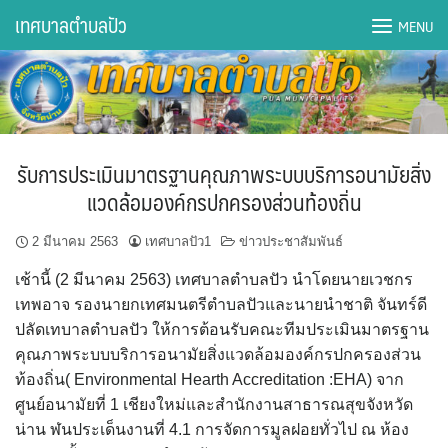
Skip
เทศบาลตำบลปัว
MENU
to
content
DWQA Ask Question
DWQA Questions
รับการประเมินมาตรฐานคุณภาพระบบบริการอนามัยสิ่ง
กองการศึกษา
แวดล้อมองค์กรปกครองส่วนท้องถิ่น
กองคลัง
2 มีนาคม 2563
เทศบาลปัว1
ข่าวประชาสัมพันธ์
เช้านี้ (2 มีนาคม 2563) เทศบาลตำบลปัว นำโดยนายเวชกร
กองช่าง
เทพอาจ รองนายกเทศมนตรีตำบลปัวและนายนำชาติ จันทร์ดี
ปลัดเทบาลตำบลปัว ให้การต้อนรับคณะทีมประเมินมาตรฐาน
กองยุทธศาสตร์และงบประมาณ
คุณภาพระบบบริการอนามัยสิ่งแวดล้อมองค์กรปกครองส่วน
ท้องถิ่น( Environmental Hearth Accreditation :EHA) จาก
กองสาธารณสุขฯ
ศูนย์อนามัยที่ 1 เชียงใหม่และสำนักงานสาธารณสุขจังหวัด
น่าน ฬนประเด็นงานที่ 4.1 การจัดการมูลฝอยทั่วไป ณ ห้อง
การเปิดเผยข้อมูลข่าวสารปี 2566 integrity transparency