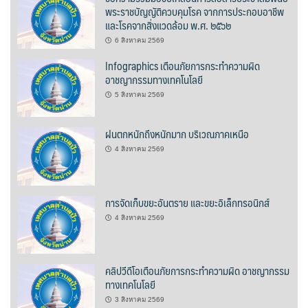
พระราชบัญญัติควบคุมโรค จากการประกอบอาชีพ
ฮักปัวโฮเทล
และโรคจากสิ่งแวดล้อม พ.ศ. ๒๕๖๒
6 สิงหาคม 2569
เพลินใจ โฮมสเตย์
Infographics เตือนภัยการกระทำความผิด
อาชญากรรมทางเทคโนโลยี
เฮือนกว่าง
5 สิงหาคม 2569
เฮือนสล่า โฮมสเตย์
ฝนตกหนักถึงหนักมาก บริเวณภาคเหนือ
โกโก้วัลเล่ย์รีสอร์ท
4 สิงหาคม 2569
โบทานิกการ์เดนน่าน เกสเฮาส์
การจัดเก็บขยะอันตราย และขยะอิเล็กทรอนิกส์
โรงแรมลีลาวดี
4 สิงหาคม 2569
โรงแรมแสงอรุณ
คลิปวีดีโอเตือนภัยการกระทำความผิด อาชญากรรม
โรงแรมโกลเด้น
ทางเทคโนโลยี
3 สิงหาคม 2569