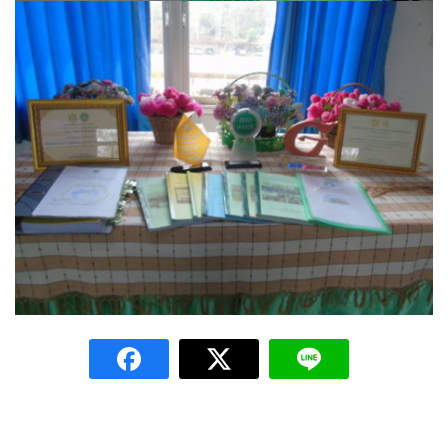
ปัวแฮปปี้รีสอร์ท
ปางชมภูโฮมสเตย์
ปาริชาติเพลส
ภิรมณเพลส
ภูรีสอร์ท
มองดูปัวคอทเทจ
ริมดอยรีสอร์ท
ริมน้ำปัวแคมป์ปิ้ง
ฤทธิ์รดาโฮม
ลองนอนนา