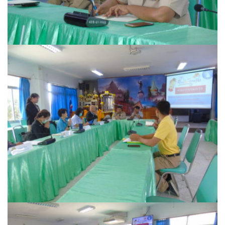
ต้นแหลงโฮมสเตย์
ตูบฮิมโต้งโฮมสเตย์
นครน่านอพาร์ทเม้น
นะลาวิวรีสอร์ท
นาต้นบัวโฮมสเตย์
น่านปัว รีสอร์ท
นาเหล่า เก๊าสลี โฮมสเตย์
นาไผ่ปัววิว
บวกบัววิวรีสอร์ท
บ้านกังหัน @ ปัวคอทเทจ