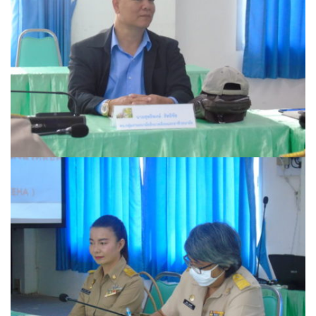
Amante Baristro Hotel & Cafe’ @Pua
C View Home
Deply
Go Hight ‘O Village
HOMU Villa
Montha Residence
Shanti – Retreat
กรีนฮิลล์รีสอร์ท
ก๋างโต้งคอฟฟี่รีสอร์ท
ชมพูภูคารีสอร์ท