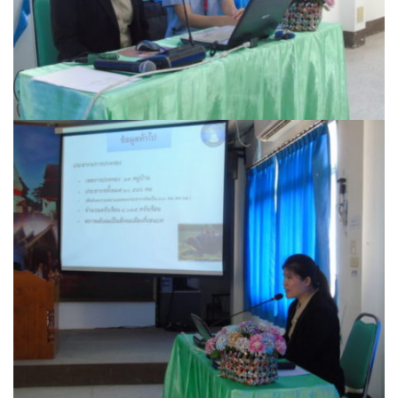
ปรางค์ทองแมนชั่น
ปวินท์ศิลป์แกลอรี่แอนด์รีสอร์ท
ปัว พาโนราม่า รีสอร์ท
ปัวตรึงใจ๋ รีสอร์ท
ปัวนาน่านแคมป์ปิ้ง
ปัวพัตรา โฮเทล
ปัวพาราไดซ์เพลส
ปัวสบายรีสอร์ท
ปัวเดอวิว บูติค รีสอร์ท