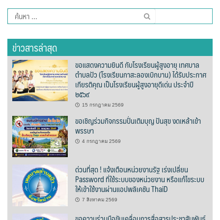
วรนครเพลส
ค้นหา
สำหรับ:
วิดาโฮม
ข่าวสารล่าสุด
สลีพ&ฟิชชิ่ง
ขอแสดงความยินดี กับโรงเรียนผู้สูงอายุ เทศบาล
ตำบลปัว (โรงเรียนกาสะลองเบิกบาน) ได้รับประกาศ
สวัสดีปัวโฮมสเตย์
เกียรติคุณ เป็นโรงเรียนผู้สูงอายุดีเด่น ประจำปี
๒๕๖๙
สุขใจเฮ้าส์
15 กรกฎาคม 2569
ขอเชิญร่วมกิจกรรมปั่นเติมบุญ ปันสุข งดเหล้าเข้า
อิงขว้างโฮมสเตย์
พรรษา
4 กรกฎาคม 2569
อิงดอยปัว
ด่วนที่สุด ! แจ้งเตือนหน่วยงานรัฐ เร่งเปลี่ยน
อุ่นไอปัว
Password ที่ใช้ระบบของหน่วยงาน หรือแก้ไขระบบ
ให้เข้าใช้งานผ่านแอปพลิเคชัน ThaiD
อูปแก้วรีสอร์ท
7 สิงหาคม 2569
ฮอมฮักแกลเลอรี่
ขอความร่วมมือขับเคลื่อนการสื่อสารประชาสัมพันธ์