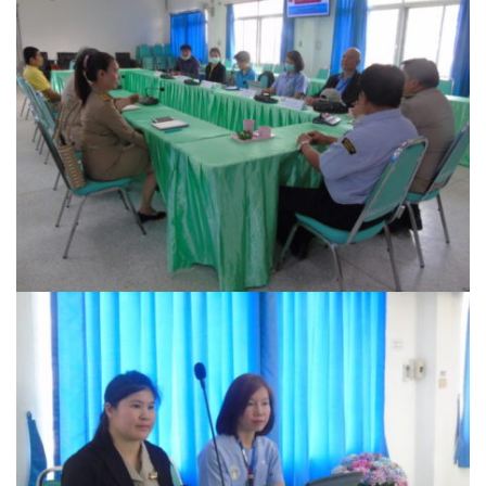
บ้านต้นคูณ
บ้านนาโฮมสเตย์
บ้านปัว ปลายนา
บ้านพักชมดอย
บ้านยลญภา
บ้านริมทุ่งรีสอร์ท
บ้านสวนศรีสุขโฮมสเตย์
บ้านฮิมนาปัว
บ้านไม้ปลายนา
ป.ปิ๊กโฮมสเตย์