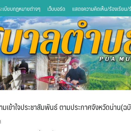
ระเบียบกฏหมายต่างๆ
เว็บบอร์ด
แสดงความคิดเห็น/ร้องเรียน/ร้
มเข้าใจประชาสัมพันธ์ ตามประกาศจังหวัดน่าน(ฉบั
์