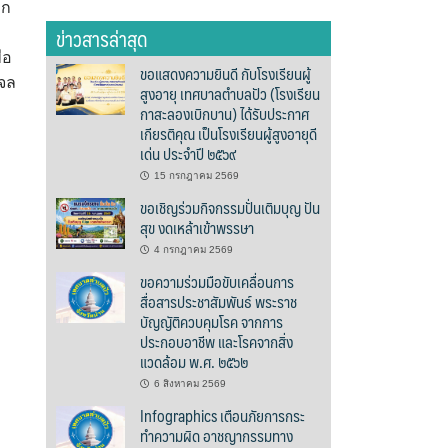
อก
ข่าวสารล่าสุด
ว
่อ
ขอแสดงความยินดี กับโรงเรียนผู้
เจล
สูงอายุ เทศบาลตำบลปัว (โรงเรียน
กาสะลองเบิกบาน) ได้รับประกาศ
เกียรติคุณ เป็นโรงเรียนผู้สูงอายุดี
เด่น ประจำปี ๒๕๖๙
15 กรกฎาคม 2569
ขอเชิญร่วมกิจกรรมปั่นเติมบุญ ปัน
สุข งดเหล้าเข้าพรรษา
4 กรกฎาคม 2569
ขอความร่วมมือขับเคลื่อนการ
สื่อสารประชาสัมพันธ์ พระราช
บัญญัติควบคุมโรค จากการ
ประกอบอาชีพ และโรคจากสิ่ง
แวดล้อม พ.ศ. ๒๕๖๒
6 สิงหาคม 2569
Infographics เตือนภัยการกระ
ทำความผิด อาชญากรรมทาง