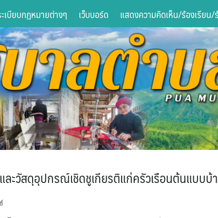
ระเบียบกฏหมายต่างๆ
เว็บบอร์ด
แสดงความคิดเห็น/ร้องเรียน/ร้
ละวัสดุอุปกรณ์เชิดชูเกียรติแก่ครัวเรือนต้นแบบบ
ธ์