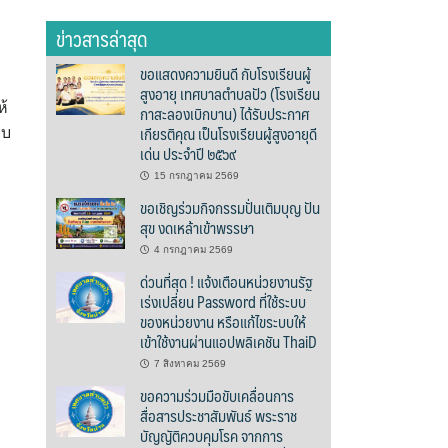
ข่าวสารล่าสุด
ขอแสดงความยินดี กับโรงเรียนผู้
สูงอายุ เทศบาลตำบลปัว (โรงเรียน
ห้
กาสะลองเบิกบาน) ได้รับประกาศ
เกียรติคุณ เป็นโรงเรียนผู้สูงอายุดี
บบ
เด่น ประจำปี ๒๕๖๙
15 กรกฎาคม 2569
ขอเชิญร่วมกิจกรรมปั่นเติมบุญ ปัน
สุข งดเหล้าเข้าพรรษา
4 กรกฎาคม 2569
ด่วนที่สุด ! แจ้งเตือนหน่วยงานรัฐ
เร่งเปลี่ยน Password ที่ใช้ระบบ
ของหน่วยงาน หรือแก้ไขระบบให้
เข้าใช้งานผ่านแอปพลิเคชัน ThaiD
7 สิงหาคม 2569
ขอความร่วมมือขับเคลื่อนการ
สื่อสารประชาสัมพันธ์ พระราช
บัญญัติควบคุมโรค จากการ