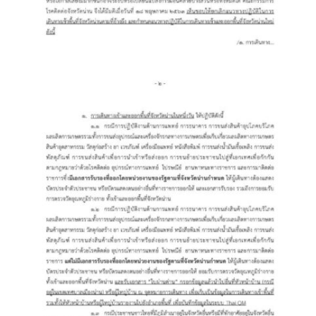
บ้านต้นคูณ
บ้านนาโฮมสเตย์
บ้านปัว ปลายนา
บ้านพักชมดอย
บ้านยลญภา
บ้านริมทุ่งรีสอร์ท
บ้านสวนศรีสุขโฮมสเตย์
บ้านฮิมนาปัว
บ้านไม้ปลายนา
ป.ปิ๊กโฮมสเตย์