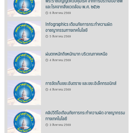
พระราชบัญญัติควบคุมโรค จากการประกอบอาชีพ
และโรคจากสิ่งแวดล้อม พ.ศ. ๒๕๖๒
นโยบายความเป็นส่วนตัว
6 สิงหาคม 2569
Infographics เตือนภัยการกระทำความผิด
บริการออนไลน์ ESERVICE
อาชญากรรมทางเทคโนโลยี
5 สิงหาคม 2569
บุคลากร
ฝนตกหนักถึงหนักมาก บริเวณภาคเหนือ
กองการศึกษา
4 สิงหาคม 2569
กองคลัง
กองช่าง
การจัดเก็บขยะอันตราย และขยะอิเล็กทรอนิกส์
4 สิงหาคม 2569
กองยุทธศาสตร์และงบประมาณ
กองสาธารณสุขและสิ่งแวดล้อม
คลิปวีดีโอเตือนภัยการกระทำความผิด อาชญากรรม
ทางเทคโนโลยี
สำนักปลัดเทศบาล
3 สิงหาคม 2569