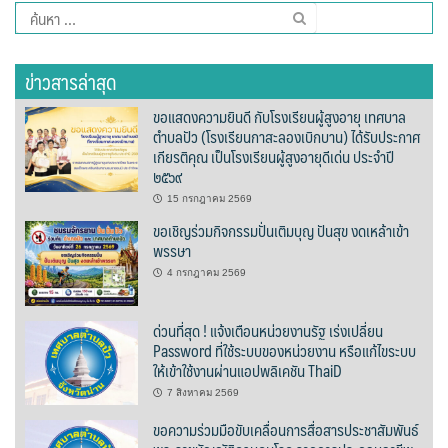
ค้นหา
รถโดยสารประจำทาง ปัว – บ่อเกลือ
สำหรับ:
ลักษณาคาร์เร้นท์
ข่าวสารล่าสุด
สมบัติทัวร์ (ทุ่งช้าง – กรุงเทพฯ)
ขอแสดงความยินดี กับโรงเรียนผู้สูงอายุ เทศบาล
ตำบลปัว (โรงเรียนกาสะลองเบิกบาน) ได้รับประกาศ
เกียรติคุณ เป็นโรงเรียนผู้สูงอายุดีเด่น ประจำปี
สุวัฒนายานยนต์
๒๕๖๙
ธุรกิจสปา/ร้านนวด
15 กรกฎาคม 2569
ขอเชิญร่วมกิจกรรมปั่นเติมบุญ ปันสุข งดเหล้าเข้า
พรรษา
ติ๊ก นวดเพื่อสุขภาพ
4 กรกฎาคม 2569
วรนคร นวดเพื่อสุขภาพ
ด่วนที่สุด ! แจ้งเตือนหน่วยงานรัฐ เร่งเปลี่ยน
สรีสราญนาสปา & วิว
Password ที่ใช้ระบบของหน่วยงาน หรือแก้ไขระบบ
ให้เข้าใช้งานผ่านแอปพลิเคชัน ThaiD
เฮือนปัว
7 สิงหาคม 2569
ขอความร่วมมือขับเคลื่อนการสื่อสารประชาสัมพันธ์
แวนด้านวดไทยเพื่อสุขภาพ