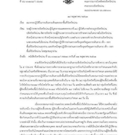
ต้นแหลงโฮมสเตย์
ตูบฮิมโต้งโฮมสเตย์
นครน่านอพาร์ทเม้น
นะลาวิวรีสอร์ท
นาต้นบัวโฮมสเตย์
น่านปัว รีสอร์ท
นาเหล่า เก๊าสลี โฮมสเตย์
นาไผ่ปัววิว
บวกบัววิวรีสอร์ท
บ้านกังหัน @ ปัวคอทเทจ