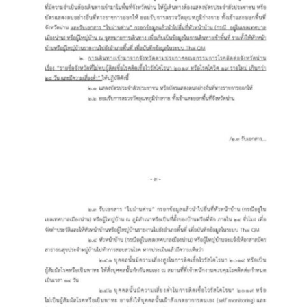
ปรางค์ทองแมนชั่น
ปวินท์ศิลป์แกลอรี่แอนด์รีสอร์ท
ปัว พาโนราม่า รีสอร์ท
ปัวตรึงใจ๋ รีสอร์ท
ปัวนาน่านแคมป์ปิ้ง
ปัวพัตรา โฮเทล
ปัวพาราไดซ์เพลส
ปัวสบายรีสอร์ท
ปัวเดอวิว บูติค รีสอร์ท