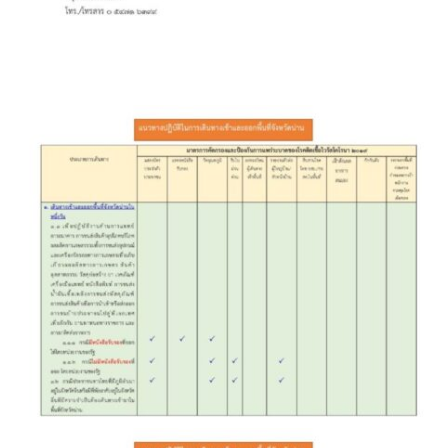
ฮักปัวโฮเทล
เพลินใจ โฮมสเตย์
เฮือนกว่าง
เฮือนสล่า โฮมสเตย์
โกโก้วัลเล่ย์รีสอร์ท
โบทานิกการ์เดนน่าน เกสเฮาส์
โรงแรมลีลาวดี
โรงแรมแสงอรุณ
โรงแรมโกลเด้น