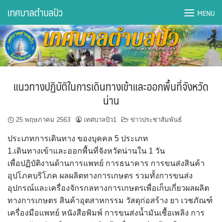
Skip
เทศบาลตำบลปัว
MENU
to
content
DWQA Ask Question
DWQA Questions
แนวทางปฏิบัติในการเดินทางเข้าและออกพื้นที่จังหวัด
กองการศึกษา
น่าน
กองคลัง
25 พฤษภาคม 2563
เทศบาลปัว1
ข่าวประชาสัมพันธ์
ประเภทการเดินทาง ของบุคคล 5 ประเภท
กองช่าง
1.เดินทางเข้าและออกพื้นที่จังหวัดน่านใน 1 วัน
เพื่อปฏิบัติงานด้านการแพทย์ การธนาคาร การขนส่งสินค้า
กองยุทธศาสตร์และงบประมาณ
อุปโภคบริโภค ผลผลิตทางการเกษตร รวมทั้งการขนส่ง
อุปกรณ์และเครื่องจักรกลทางการเกษตรเพื่อเก็บเกี่ยวผลผลิต
กองสาธารณสุขฯ
ทางการเกษตร สินค้าอุตสาหกรรม วัสดุก่อสร้าง ยา เวชภัณฑ์
เครื่องมือแพทย์ หนังสือพิมพ์ การขนส่งน้ำมันเชื้อเพลิง การ
การเปิดเผยข้อมูลข่าวสารปี 2566 integrity transparency