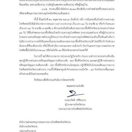
วรนครเพลส
วิดาโฮม
สลีพ&ฟิชชิ่ง
สวัสดีปัวโฮมสเตย์
สุขใจเฮ้าส์
อิงขว้างโฮมสเตย์
อิงดอยปัว
อุ่นไอปัว
อูปแก้วรีสอร์ท
ฮอมฮักแกลเลอรี่