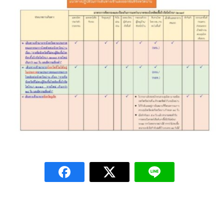
โฮมปอย
ไร่ต้นรักออร์แกนิคฟาร์ม
ไร่ศรีทองโฮมสเตย์
ไร่หลวงเทพโฮมสเตย์
ธุรกิจนำเที่ยว/ตัวแทนท่องเที่ยว
ธุรกิจรถเช่า/รถโดยสารสาธารณะ
กรีนบัสทัวร์
นครน่านทัวร์
ม่วนใจ๋ตี้ขนส่ง
รถโดยสารประจำทาง น่าน – ปัว