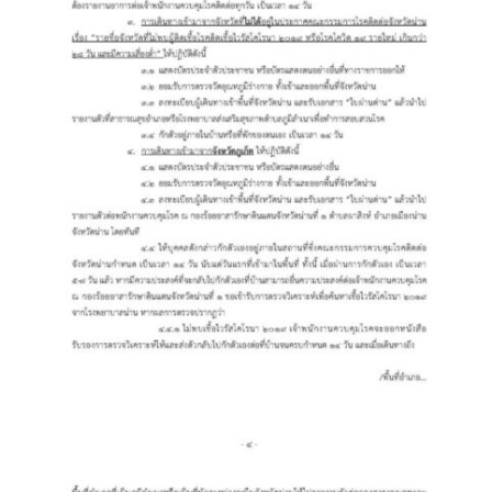
ปัวแฮปปี้รีสอร์ท
ปางชมภูโฮมสเตย์
ปาริชาติเพลส
ภิรมณเพลส
ภูรีสอร์ท
มองดูปัวคอทเทจ
ริมดอยรีสอร์ท
ริมน้ำปัวแคมป์ปิ้ง
ฤทธิ์รดาโฮม
ลองนอนนา