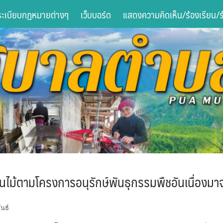
ระเบียบกฏหมายต่างๆ
เว็บบอร์ด
แสดงความคิดเห็น/ร้องเรียน/ร้
นไม้ตามโครงการอนุรักษ์พันธุกรรมพืชอันเนื่องม
นธ์