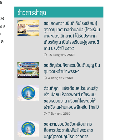
ล
ข่าวสารล่าสุด
วง
ขอแสดงความยินดี กับโรงเรียนผู้
ทอง
สูงอายุ เทศบาลตำบลปัว (โรงเรียน
า
กาสะลองเบิกบาน) ได้รับประกาศ
เกียรติคุณ เป็นโรงเรียนผู้สูงอายุดี
บล
เด่น ประจำปี ๒๕๖๙
15 กรกฎาคม 2569
ขอเชิญร่วมกิจกรรมปั่นเติมบุญ ปัน
สุข งดเหล้าเข้าพรรษา
4 กรกฎาคม 2569
ด่วนที่สุด ! แจ้งเตือนหน่วยงานรัฐ
เร่งเปลี่ยน Password ที่ใช้ระบบ
ของหน่วยงาน หรือแก้ไขระบบให้
เข้าใช้งานผ่านแอปพลิเคชัน ThaiD
7 สิงหาคม 2569
ขอความร่วมมือขับเคลื่อนการ
สื่อสารประชาสัมพันธ์ พระราช
บัญญัติควบคุมโรค จากการ