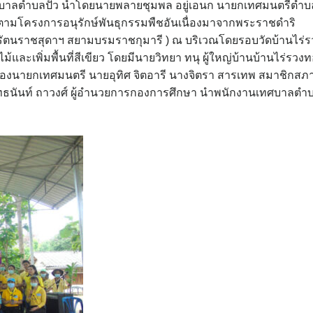
 เทศบาลตำบลปัว นำโดยนายพลายชุมพล อยู่เอนก นายกเทศมนตรีตำบ
้ตามโครงการอนุรักษ์พันธุกรรมพืชอันเนื่องมาจากพระราชดำริ
รัตนราชสุดาฯ สยามบรมราชกุมารี ) ณ บริเวณโดยรอบวัดบ้านไร่ร
้นไม้และเพิ่มพื้นที่สีเขียว โดยมีนายวิทยา ทนุ ผู้ใหญ่บ้านบ้านไร่รวง
ี รองนายกเทศมนตรี นายอุทิศ จิตอารี นางจิตรา สารเทพ สมาชิกสภ
ัทธนันท์ ถาวงศ์ ผู้อำนวยการกองการศึกษา นำพนักงานเทศบาลตำ