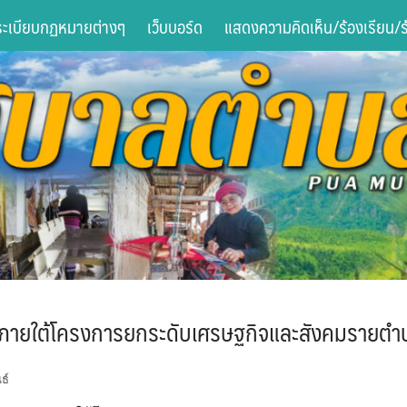
ระเบียบกฏหมายต่างๆ
เว็บบอร์ด
แสดงความคิดเห็น/ร้องเรียน/ร้
านภายใต้โครงการยกระดับเศรษฐกิจและสังคมรายต
ธ์