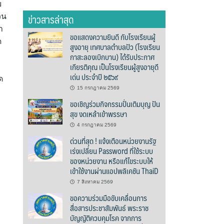
บ
ข่าวสารล่าสุด
วน
ำ
ขอแสดงความยินดี กับโรงเรียนผู้
ด
สูงอายุ เทศบาลตำบลปัว (โรงเรียน
กาสะลองเบิกบาน) ได้รับประกาศ
เกียรติคุณ เป็นโรงเรียนผู้สูงอายุดี
เด่น ประจำปี ๒๕๖๙
ด
15 กรกฎาคม 2569
ขอเชิญร่วมกิจกรรมปั่นเติมบุญ ปัน
สุข งดเหล้าเข้าพรรษา
4 กรกฎาคม 2569
ด่วนที่สุด ! แจ้งเตือนหน่วยงานรัฐ
เร่งเปลี่ยน Password ที่ใช้ระบบ
ของหน่วยงาน หรือแก้ไขระบบให้
เข้าใช้งานผ่านแอปพลิเคชัน ThaiD
7 สิงหาคม 2569
ขอความร่วมมือขับเคลื่อนการ
สื่อสารประชาสัมพันธ์ พระราช
บัญญัติควบคุมโรค จากการ