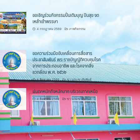
ขอเชิญร่วมกิจกรรมปั่นเติมบุญ ปันสุข งด
เหล้าเข้าพรรษา
4 กรกฎาคม 2569
ภาพกิจกรรม
ขอความร่วมมือขับเคลื่อนการสื่อสาร
ประชาสัมพันธ์ พระราชบัญญัติควบคุมโรค
จากการประกอบอาชีพ และโรคจากสิ่ง
แวดล้อม พ.ศ. ๒๕๖๒
6 สิงหาคม 2569
ข่าวประชาสัมพันธ์
ฝนตกหนักถึงหนักมาก บริเวณภาคเหนือ
4 สิงหาคม 2569
ข่าวประชาสัมพันธ์