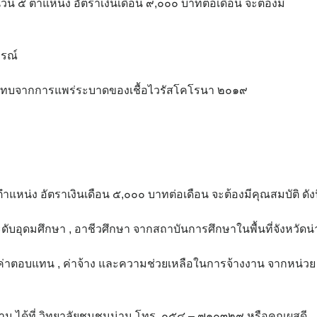
วน ๕ ตำแหน่ง อัตราเงินเดือน ๙,๐๐๐ บาทต่อเดือน จะต้องมี
ูรณ์
ผลกระทบจากการแพร่ระบาดของเชื้อไวรัสโคโรนา ๒๐๑๙
แหน่ง อัตราเงินเดือน ๕,๐๐๐ บาทต่อเดือน จะต้องมีคุณสมบัติ ดังน
ระดับอุดมศึกษา , อาชีวศึกษา จากสถาบันการศึกษาในพื้นที่จังหวัดน
รับค่าตอบแทน , ค่าจ้าง และความช่วยเหลือในการจ้างงาน จากหน่วย
ได้ที่ วิทยาลัยชุมชนน่าน โทร. ๐๕๔ – ๗๑๐๓๒๙ หรือคุณผุสดี