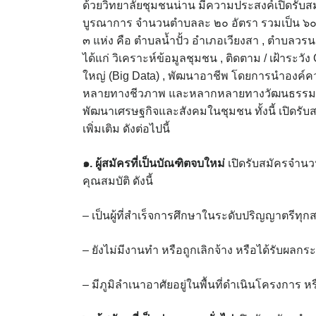
ด้วยวิทยาลัยชุมชนน่าน มีความประสงค์เปิดร
บูรณาการ จำนวนตำบลละ ๒๐ อัตรา รวมเป็น ๖๐ อั
๓ แห่ง คือ ตำบลน้ำปั้ว อำเภอเวียงสา , ตำบลว
ได้แก่ วิเคราะห์ข้อมูลชุมชน , ติดตาม / เฝ้าระ
ใหญ่ (Big Data) , พัฒนาอาชีพ โดยการนำองค์
หลายทางชีวภาพ และหลากหลายทางวัฒนธรรมชุมช
พัฒนาเศรษฐกิจและสังคมในชุมชน ทั้งนี้ เปิดรับส
เพิ่มเติม ดังต่อไปนี้
๑. ผู้สมัครที่เป็นบัณฑิตจบใหม่
เปิดรับสมัครจำนวน
คุณสมบัติ ดังนี้
– เป็นผู้ที่สำเร็จการศึกษาในระดับปริญญาตรีทุกส
– ยังไม่มีงานทำ หรือถูกเลิกจ้าง หรือได้รับ
– มีภูมิลำเนาอาศัยอยู่ในพื้นที่ดำเนินโครงการ หร