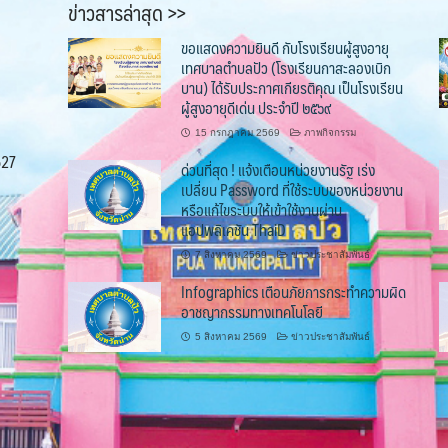
ข่าวสารล่าสุด >>
ขอแสดงความยินดี กับโรงเรียนผู้สูงอายุ
เทศบาลตำบลปัว (โรงเรียนกาสะลองเบิก
บาน) ได้รับประกาศเกียรติคุณ เป็นโรงเรียน
ผู้สูงอายุดีเด่น ประจำปี ๒๕๖๙
15 กรกฎาคม 2569
ภาพกิจกรรม
527
ด่วนที่สุด ! แจ้งเตือนหน่วยงานรัฐ เร่ง
เปลี่ยน Password ที่ใช้ระบบของหน่วยงาน
หรือแก้ไขระบบให้เข้าใช้งานผ่าน
แอปพลิเคชัน ThaiD
7 สิงหาคม 2569
ข่าวประชาสัมพันธ์
Infographics เตือนภัยการกระทำความผิด
อาชญากรรมทางเทคโนโลยี
5 สิงหาคม 2569
ข่าวประชาสัมพันธ์