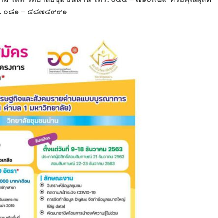
โทร. ๐๘๑ – ๕๘๗๔๙๙๑