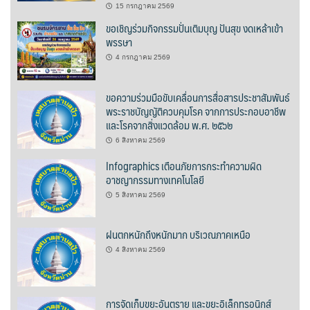
15 กรกฎาคม 2569
ขอเชิญร่วมกิจกรรมปั่นเติมบุญ ปันสุข งดเหล้าเข้า
ปรางค์ทองแมนชั่น
พรรษา
4 กรกฎาคม 2569
ปวินท์ศิลป์แกลอรี่แอนด์รีสอร์ท
ปัว พาโนราม่า รีสอร์ท
ขอความร่วมมือขับเคลื่อนการสื่อสารประชาสัมพันธ์
พระราชบัญญัติควบคุมโรค จากการประกอบอาชีพ
และโรคจากสิ่งแวดล้อม พ.ศ. ๒๕๖๒
ปัวตรึงใจ๋ รีสอร์ท
6 สิงหาคม 2569
ปัวนาน่านแคมป์ปิ้ง
Infographics เตือนภัยการกระทำความผิด
อาชญากรรมทางเทคโนโลยี
ปัวพัตรา โฮเทล
5 สิงหาคม 2569
ปัวพาราไดซ์เพลส
ฝนตกหนักถึงหนักมาก บริเวณภาคเหนือ
ปัวสบายรีสอร์ท
4 สิงหาคม 2569
ปัวเดอวิว บูติค รีสอร์ท
การจัดเก็บขยะอันตราย และขยะอิเล็กทรอนิกส์