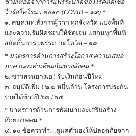
ช่วยเหลือจากการแพร่ระบาดของโรคติดเชื้อ
assessment ITA2023
ไวรัสโคโรนา ๒๐๑๙ (
COVID –
๑๙) *
ข้อกำหนดการใช้งาน
๑. ศบค.มท.สั่งการผู้ว่าฯ ทุกจังหวัด แบ่งพื้นที่
และความรับผิดชอบให้ชัดเจน แสกนทุกพื้นที่
ข้อมูลประชากร
สกัดกั้นการแพร่ระบาดโควิด – ๑๙
ข้อมูลพื้นฐานของศูนย์บริการนักท่องเที่ยว เทศบาลตำบลปัว
*
มาตรการด้านการสร้างโอกาส ความเสมอ
ขั้นตอนการขอรับบริการ
ภาค และเท่าเทียมกันทางสังคม *
๒. ชาวสวนยางเฮ
!
รับเงินก่อนปีใหม่
งบแสดงฐานะการคลัง
๓. อนุมัติเพิ่ม ! ๒.๘ หมื่นล้าน โครงการประกัน
งบแสดงฐานะการเงิน เทศบาลตำบลปัว ประจำปีงบประมาณ 2561
รายได้ข้าวปี ๖๓ / ๖๔
ติดต่อหน่วยงาน
* มาตรการด้านการพัฒนาและเสริมสร้าง
ศักยภาพคน *
ที่พัก
๔. ๑๐ ข้อควรทำ
…
ดูแลตัวเองให้ปลอดภัยจาก