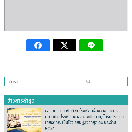
บ้านต้นคูณ
บ้านนาโฮมสเตย์
บ้านปัว ปลายนา
บ้านพักชมดอย
บ้านยลญภา
บ้านริมทุ่งรีสอร์ท
ค้นหา
สำหรับ:
บ้านสวนศรีสุขโฮมสเตย์
ข่าวสารล่าสุด
บ้านฮิมนาปัว
ขอแสดงความยินดี กับโรงเรียนผู้สูงอายุ เทศบาล
ตำบลปัว (โรงเรียนกาสะลองเบิกบาน) ได้รับประกาศ
บ้านไม้ปลายนา
เกียรติคุณ เป็นโรงเรียนผู้สูงอายุดีเด่น ประจำปี
๒๕๖๙
ป.ปิ๊กโฮมสเตย์