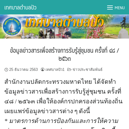
Skip
เทศบาลตำบลปัว
MENU
to
content
DWQA Ask Question
DWQA Questions
ข้อมูลข่าวสารเพื่อสร้างการรับรู้สู่ชุมชน ครั้งที่ ๔๘ /
กองการศึกษา
๒๕๖๓
กองคลัง
25 ธันวาคม 2563
เทศบาลปัว1
ข่าวประชาสัมพันธ์
สำนักงานปลัดกระทรวงมหาดไทย ได้จัดทำ
กองช่าง
ข้อมูลข่าวสารเพื่อสร้างการรับรู้สู่ชุมชน ครั้งที่
กองยุทธศาสตร์และงบประมาณ
๔๘ / ๒๕๖๓ เพื่อให้องค์กรปกครองส่วนท้องถิ่น
กองสาธารณสุขฯ
เผยแพร่ข้อมูลข่าวสารต่าง ๆ ดังนี้
*
มาตรการด้านการป้องกันและการให้ความ
การเปิดเผยข้อมูลข่าวสารปี 2566 integrity transparency