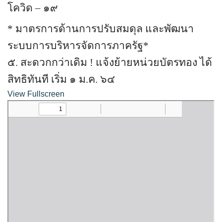
Amante Baristro Hotel & Cafe’ @Pua
โควิด – ๑๙
C View Home
*
มาตรการด้านการปรับสมดุล และพัฒนา
ระบบการบริหารจัดการภาครัฐ*
Deply
๕. สะดวกกว่าเดิม ! แจ้งย้ายหน่วยบัตรทอง ได้
Go Hight ‘O Village
สิทธิทันที เริ่ม ๑ ม.ค. ๖๔
HOMU Villa
View Fullscreen
Montha Residence
Shanti – Retreat
กรีนฮิลล์รีสอร์ท
ก๋างโต้งคอฟฟี่รีสอร์ท
ชมพูภูคารีสอร์ท