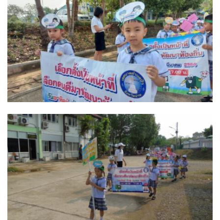
บ้านต้นคูณ
บ้านนาโฮมสเตย์
บ้านปัว ปลายนา
บ้านพักชมดอย
บ้านยลญภา
บ้านริมทุ่งรีสอร์ท
บ้านสวนศรีสุขโฮมสเตย์
บ้านฮิมนาปัว
บ้านไม้ปลายนา
ป.ปิ๊กโฮมสเตย์