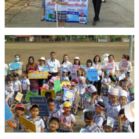
ปัวแฮปปี้รีสอร์ท
ปางชมภูโฮมสเตย์
ปาริชาติเพลส
ภิรมณเพลส
ภูรีสอร์ท
มองดูปัวคอทเทจ
ริมดอยรีสอร์ท
ริมน้ำปัวแคมป์ปิ้ง
ฤทธิ์รดาโฮม
ลองนอนนา