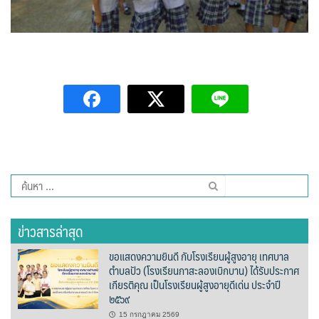
Go high ‘o
H2O Café
Longchim cafe
Nahn coffee กาแฟน่าน
Omean Cafe & pizza
ค้นหา
Shanti Café
สำหรับ:
Slow na café
ข่าวสารล่าสุด
TUN Café
ขอแสดงความยินดี กับโรงเรียนผู้สูงอายุ เทศบาล
ตำบลปัว (โรงเรียนกาสะลองเบิกบาน) ได้รับประกาศ
เกียรติคุณ เป็นโรงเรียนผู้สูงอายุดีเด่น ประจำปี
กาแฟขวัญปวินท์
๒๕๖๙
กาแฟดอยขุนน่าน
15 กรกฎาคม 2569