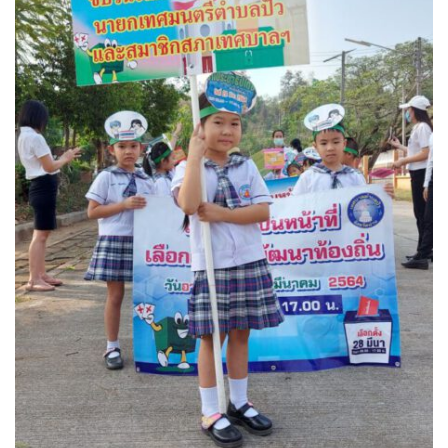
Amante Baristro Hotel & Cafe’ @Pua
C View Home
Deply
Go Hight ‘O Village
HOMU Villa
Montha Residence
Shanti – Retreat
กรีนฮิลล์รีสอร์ท
ก๋างโต้งคอฟฟี่รีสอร์ท
ชมพูภูคารีสอร์ท