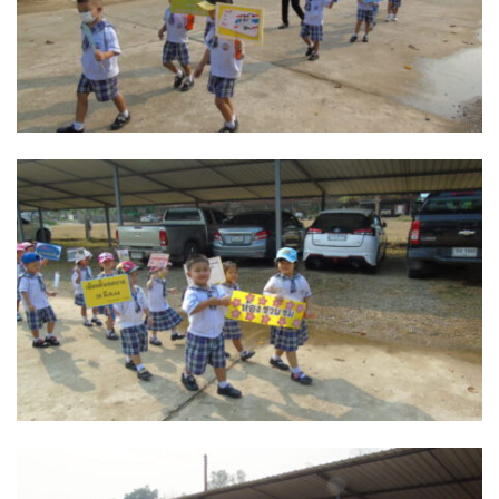
ไอแอมล้านนา
ร้านอาหาร
Little La Cuisine
Seed คอฟฟี่ & บาร์
ก๋วยเตี๋ยวบ้านสวน
ก๋วยเตี๋ยวเครื่องในหมู
ก๋วยเตี๋ยวไข่หวาน@ปัว
กำไรข้าวต้มโต้รุ่ง
ครัวต้นตาลเลิศรส