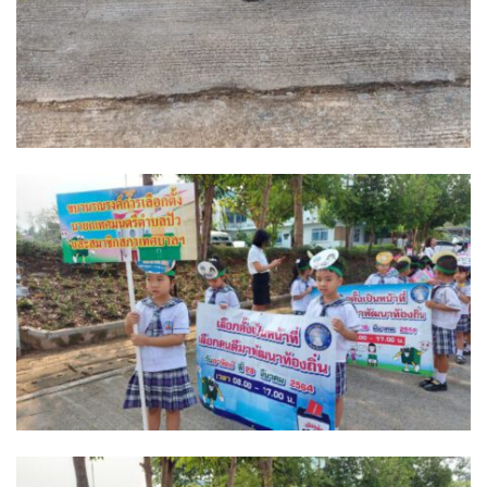
ต้นแหลงโฮมสเตย์
ตูบฮิมโต้งโฮมสเตย์
นครน่านอพาร์ทเม้น
นะลาวิวรีสอร์ท
นาต้นบัวโฮมสเตย์
น่านปัว รีสอร์ท
นาเหล่า เก๊าสลี โฮมสเตย์
นาไผ่ปัววิว
บวกบัววิวรีสอร์ท
บ้านกังหัน @ ปัวคอทเทจ