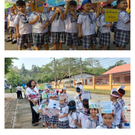
รถโดยสารประจำทาง ปัว – บ่อเกลือ
ลักษณาคาร์เร้นท์
สมบัติทัวร์ (ทุ่งช้าง – กรุงเทพฯ)
สุวัฒนายานยนต์
ธุรกิจสปา/ร้านนวด
ติ๊ก นวดเพื่อสุขภาพ
วรนคร นวดเพื่อสุขภาพ
สรีสราญนาสปา & วิว
เฮือนปัว
แวนด้านวดไทยเพื่อสุขภาพ