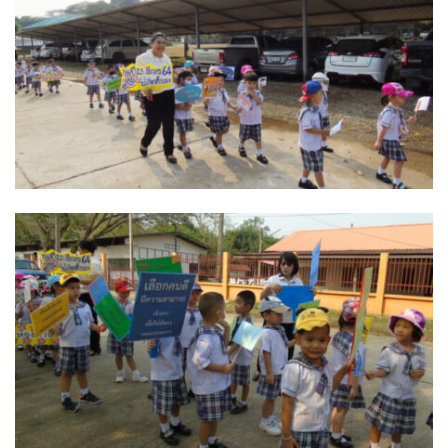
ครัวรสแซ่บ
ครัวลินดา
ครัววันดีดี
ที่นี่ปัวซีฟู้ด
นครปัว ครัวใบกะเพรา
บึงปัว
ปรางค์สวรรค์
ปลาร้าหอม
มานีมีเตี๋ยว
มีลาภ