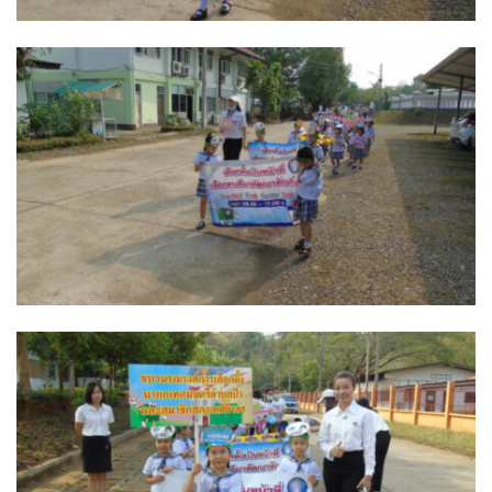
ปรางค์ทองแมนชั่น
ปวินท์ศิลป์แกลอรี่แอนด์รีสอร์ท
ปัว พาโนราม่า รีสอร์ท
ปัวตรึงใจ๋ รีสอร์ท
ปัวนาน่านแคมป์ปิ้ง
ปัวพัตรา โฮเทล
ปัวพาราไดซ์เพลส
ปัวสบายรีสอร์ท
ปัวเดอวิว บูติค รีสอร์ท