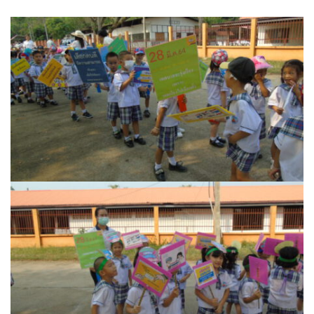
สวนอาหารเรณู
แซ่บอีหลีฮิมดอยคา สาขา 2
ไอ.เอ็ม.เอฟ. (ลุงมาดเจ้าเก่า)
ร้านเบเกอรี่และเครื่องดื่มในเขตเทศบาลตำบลปัว
29 Healing space
4D Coffee
Amante Baristro Hotel & Cafe’ @Pua
Café Amazon ปตท.สาขาปัว
Cafe’ De Pua
Cocoa Valley Cafe