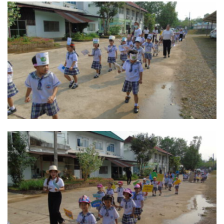
นโยบายความเป็นส่วนตัว
บริการออนไลน์ ESERVICE
บุคลากร
กองการศึกษา
กองคลัง
กองช่าง
กองยุทธศาสตร์และงบประมาณ
กองสาธารณสุขและสิ่งแวดล้อม
สำนักปลัดเทศบาล