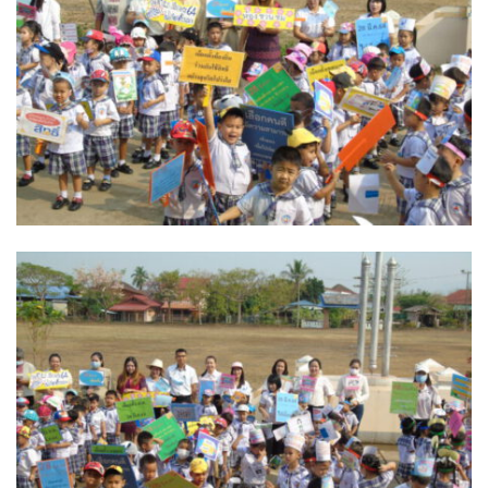
ฮักปัวโฮเทล
เพลินใจ โฮมสเตย์
เฮือนกว่าง
เฮือนสล่า โฮมสเตย์
โกโก้วัลเล่ย์รีสอร์ท
โบทานิกการ์เดนน่าน เกสเฮาส์
โรงแรมลีลาวดี
โรงแรมแสงอรุณ
โรงแรมโกลเด้น