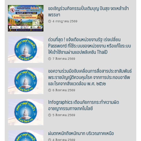
ขอเชิญร่วมกิจกรรมปั่นเติมบุญ ปันสุข งดเหล้าเข้า
ชมตะวัน
พรรษา
4 กรกฎาคม 2569
ชาคูมะ สาขาหน้าโรงเรียนปัว
ด่วนที่สุด ! แจ้งเตือนหน่วยงานรัฐ เร่งเปลี่ยน
ติ้งลิ้งคาเฟ่
Password ที่ใช้ระบบของหน่วยงาน หรือแก้ไขระบบ
ให้เข้าใช้งานผ่านแอปพลิเคชัน ThaiD
นานาคาเฟ่
7 สิงหาคม 2569
ขอความร่วมมือขับเคลื่อนการสื่อสารประชาสัมพันธ์
บิ๊กเบลล์เบเกอรี่
พระราชบัญญัติควบคุมโรค จากการประกอบอาชีพ
และโรคจากสิ่งแวดล้อม พ.ศ. ๒๕๖๒
ผามกาแฟ By นาเขาเราน่าน
6 สิงหาคม 2569
วินด์มิลล์ คาเฟ่
Infographics เตือนภัยการกระทำความผิด
อาชญากรรมทางเทคโนโลยี
หวานละมุนคาเฟ่
5 สิงหาคม 2569
ฮ่อมดอยคอฟฟี่ @ ปัว
ฝนตกหนักถึงหนักมาก บริเวณภาคเหนือ
4 สิงหาคม 2569