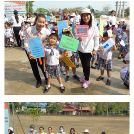
วรนครเพลส
วิดาโฮม
สลีพ&ฟิชชิ่ง
สวัสดีปัวโฮมสเตย์
สุขใจเฮ้าส์
อิงขว้างโฮมสเตย์
อิงดอยปัว
อุ่นไอปัว
อูปแก้วรีสอร์ท
ฮอมฮักแกลเลอรี่