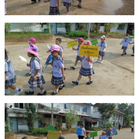
หน่วยตรวจสอบภายใน
ปภัสสรา
ผู้บริหารเทศบาล
มังกี้ชา สาขาปัว
ร้องเรียนทุจริต
ร้านของฝากที่ระลึก
ของฝากฮักปัว
บริษัท ดอยซิลเวอร์ แฟคตอรี่ จำกัด
บ้านสมุนไพรไอริณจินดา
ร้านของฝากเมิงโป