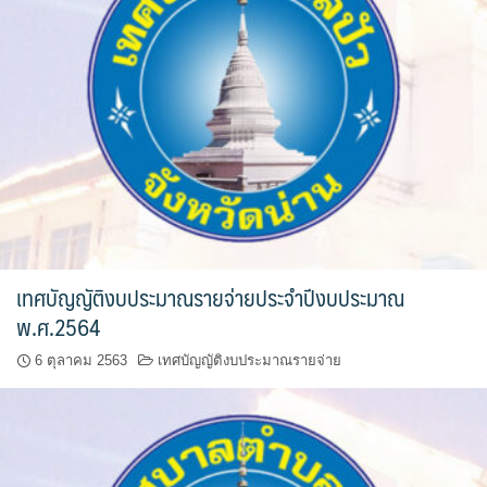
ฮักปัวโฮเทล
เพลินใจ โฮมสเตย์
เฮือนกว่าง
เฮือนสล่า โฮมสเตย์
โกโก้วัลเล่ย์รีสอร์ท
โบทานิกการ์เดนน่าน เกสเฮาส์
เทศบัญญัติงบประมาณรายจ่ายประจำปีงบประมาณ
พ.ศ.2564
โรงแรมลีลาวดี
6 ตุลาคม 2563
เทศบัญญัติงบประมาณรายจ่าย
โรงแรมแสงอรุณ
โรงแรมโกลเด้น