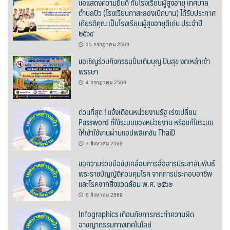
ขอแสดงความยินดี กับโรงเรียนผู้สูงอายุ เทศบาล
ตำบลปัว (โรงเรียนกาสะลองเบิกบาน) ได้รับประกาศ
นโยบายความเป็นส่วนตัว
เกียรติคุณ เป็นโรงเรียนผู้สูงอายุดีเด่น ประจำปี
๒๕๖๙
บริการออนไลน์ ESERVICE
15 กรกฎาคม 2569
ขอเชิญร่วมกิจกรรมปั่นเติมบุญ ปันสุข งดเหล้าเข้า
บุคลากร
พรรษา
4 กรกฎาคม 2569
กองการศึกษา
ด่วนที่สุด ! แจ้งเตือนหน่วยงานรัฐ เร่งเปลี่ยน
กองคลัง
Password ที่ใช้ระบบของหน่วยงาน หรือแก้ไขระบบ
ให้เข้าใช้งานผ่านแอปพลิเคชัน ThaiD
กองช่าง
7 สิงหาคม 2569
ขอความร่วมมือขับเคลื่อนการสื่อสารประชาสัมพันธ์
กองยุทธศาสตร์และงบประมาณ
พระราชบัญญัติควบคุมโรค จากการประกอบอาชีพ
และโรคจากสิ่งแวดล้อม พ.ศ. ๒๕๖๒
กองสาธารณสุขและสิ่งแวดล้อม
6 สิงหาคม 2569
สำนักปลัดเทศบาล
Infographics เตือนภัยการกระทำความผิด
อาชญากรรมทางเทคโนโลยี