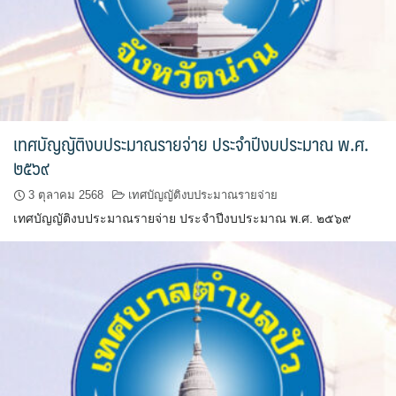
ต้นแหลงโฮมสเตย์
ตูบฮิมโต้งโฮมสเตย์
นครน่านอพาร์ทเม้น
เทศบัญญัติงบประมาณรายจ่าย ประจำปีงบประมาณ พ.ศ.
นะลาวิวรีสอร์ท
๒๕๖๙
นาต้นบัวโฮมสเตย์
3 ตุลาคม 2568
เทศบัญญัติงบประมาณรายจ่าย
น่านปัว รีสอร์ท
เทศบัญญัติงบประมาณรายจ่าย ประจำปีงบประมาณ พ.ศ. ๒๕๖๙
นาเหล่า เก๊าสลี โฮมสเตย์
นาไผ่ปัววิว
บวกบัววิวรีสอร์ท
บ้านกังหัน @ ปัวคอทเทจ