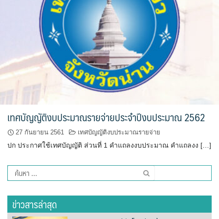
รถโดยสารประจำทาง ปัว – บ่อเกลือ
ลักษณาคาร์เร้นท์
สมบัติทัวร์ (ทุ่งช้าง – กรุงเทพฯ)
สุวัฒนายานยนต์
ธุรกิจสปา/ร้านนวด
เทศบัญญัติงบประมาณรายจ่ายประจำปีงบประมาณ 2562
ติ๊ก นวดเพื่อสุขภาพ
27 กันยายน 2561
เทศบัญญัติงบประมาณรายจ่าย
วรนคร นวดเพื่อสุขภาพ
ปก ประกาศใช้เทศบัญญัติ ส่วนที่ 1 คำแถลงงบประมาณ คำแถลงง […]
สรีสราญนาสปา & วิว
ค้นหา
สำหรับ:
เฮือนปัว
ข่าวสารล่าสุด
แวนด้านวดไทยเพื่อสุขภาพ