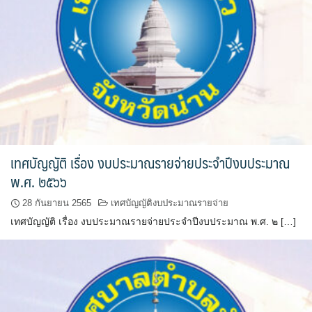
ปัวแฮปปี้รีสอร์ท
ปางชมภูโฮมสเตย์
ปาริชาติเพลส
ภิรมณเพลส
ภูรีสอร์ท
เทศบัญญัติ เรื่อง งบประมาณรายจ่ายประจำปีงบประมาณ
มองดูปัวคอทเทจ
พ.ศ. ๒๕๖๖
ริมดอยรีสอร์ท
28 กันยายน 2565
เทศบัญญัติงบประมาณรายจ่าย
เทศบัญญัติ เรื่อง งบประมาณรายจ่ายประจำปีงบประมาณ พ.ศ. ๒ […]
ริมน้ำปัวแคมป์ปิ้ง
ฤทธิ์รดาโฮม
ลองนอนนา