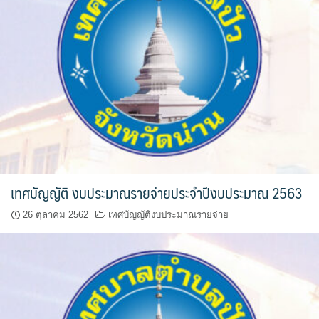
โฮมปอย
ไร่ต้นรักออร์แกนิคฟาร์ม
ไร่ศรีทองโฮมสเตย์
ไร่หลวงเทพโฮมสเตย์
ธุรกิจนำเที่ยว/ตัวแทนท่องเที่ยว
ธุรกิจรถเช่า/รถโดยสารสาธารณะ
เทศบัญญัติ งบประมาณรายจ่ายประจำปีงบประมาณ 2563
กรีนบัสทัวร์
26 ตุลาคม 2562
เทศบัญญัติงบประมาณรายจ่าย
นครน่านทัวร์
ม่วนใจ๋ตี้ขนส่ง
รถโดยสารประจำทาง น่าน – ปัว