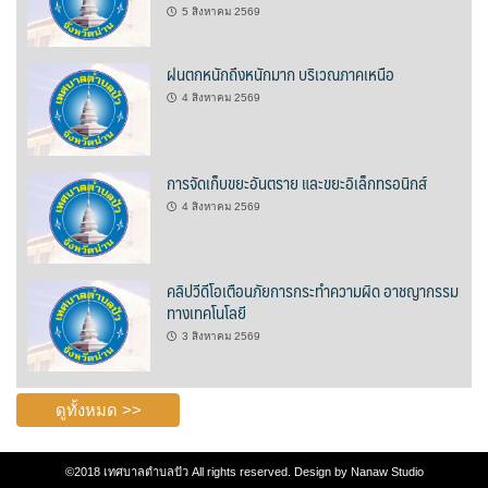
หน่วยตรวจสอบภายใน
5 สิงหาคม 2569
ปภัสสรา
ฝนตกหนักถึงหนักมาก บริเวณภาคเหนือ
4 สิงหาคม 2569
ผู้บริหารเทศบาล
มังกี้ชา สาขาปัว
การจัดเก็บขยะอันตราย และขยะอิเล็กทรอนิกส์
4 สิงหาคม 2569
ร้องเรียนทุจริต
ร้านของฝากที่ระลึก
คลิปวีดีโอเตือนภัยการกระทำความผิด อาชญากรรม
ทางเทคโนโลยี
ของฝากฮักปัว
3 สิงหาคม 2569
บริษัท ดอยซิลเวอร์ แฟคตอรี่ จำกัด
ดูทั้งหมด >>
บ้านสมุนไพรไอริณจินดา
ร้านของฝากเมิงโป
©2018
เทศบาลตำบลปัว
All rights reserved. Design by
Nanaw Studio