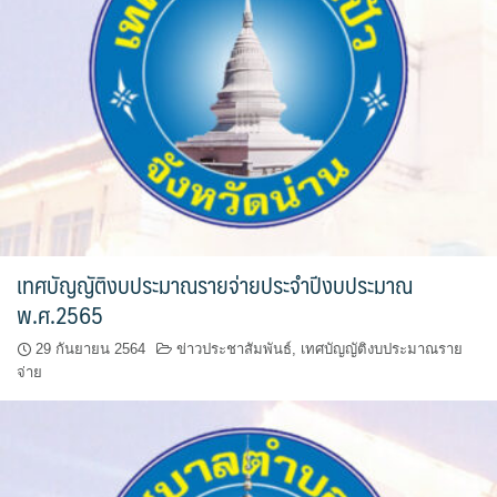
วรนครเพลส
วิดาโฮม
สลีพ&ฟิชชิ่ง
สวัสดีปัวโฮมสเตย์
สุขใจเฮ้าส์
เทศบัญญัติงบประมาณรายจ่ายประจำปีงบประมาณ
อิงขว้างโฮมสเตย์
พ.ศ.2565
อิงดอยปัว
29 กันยายน 2564
ข่าวประชาสัมพันธ์
,
เทศบัญญัติงบประมาณราย
จ่าย
อุ่นไอปัว
อูปแก้วรีสอร์ท
ฮอมฮักแกลเลอรี่