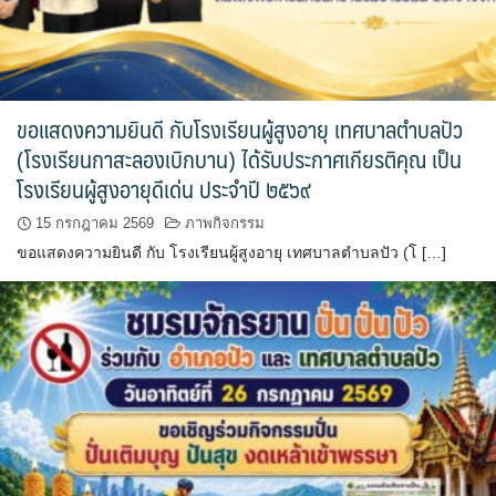
assessment ITA2023
ข้อกำหนดการใช้งาน
ขอแสดงความยินดี กับโรงเรียนผู้สูงอายุ เทศบาลตำบลปัว
ข้อมูลประชากร
(โรงเรียนกาสะลองเบิกบาน) ได้รับประกาศเกียรติคุณ เป็น
ข้อมูลพื้นฐานของศูนย์บริการนักท่องเที่ยว เทศบาลตำบลปัว
โรงเรียนผู้สูงอายุดีเด่น ประจำปี ๒๕๖๙
15 กรกฎาคม 2569
ภาพกิจกรรม
ขั้นตอนการขอรับบริการ
ขอแสดงความยินดี กับ โรงเรียนผู้สูงอายุ เทศบาลตำบลปัว (โ […]
งบแสดงฐานะการคลัง
งบแสดงฐานะการเงิน เทศบาลตำบลปัว ประจำปีงบประมาณ 2561
ติดต่อหน่วยงาน
ที่พัก