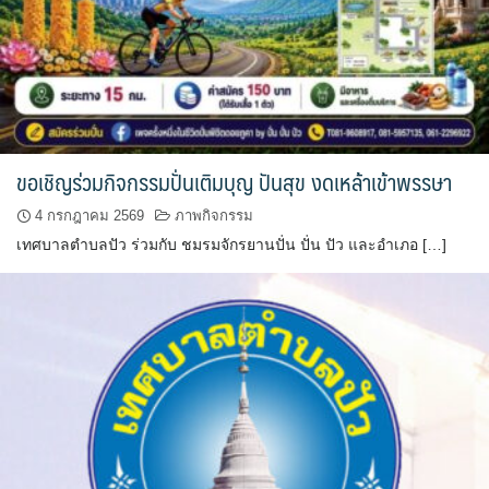
Amante Baristro Hotel & Cafe’ @Pua
C View Home
Deply
Go Hight ‘O Village
ขอเชิญร่วมกิจกรรมปั่นเติมบุญ ปันสุข งดเหล้าเข้าพรรษา
HOMU Villa
4 กรกฎาคม 2569
ภาพกิจกรรม
เทศบาลตำบลปัว ร่วมกับ ชมรมจักรยานปั่น ปั่น ปัว และอำเภอ […]
Montha Residence
Shanti – Retreat
กรีนฮิลล์รีสอร์ท
ก๋างโต้งคอฟฟี่รีสอร์ท
ชมพูภูคารีสอร์ท