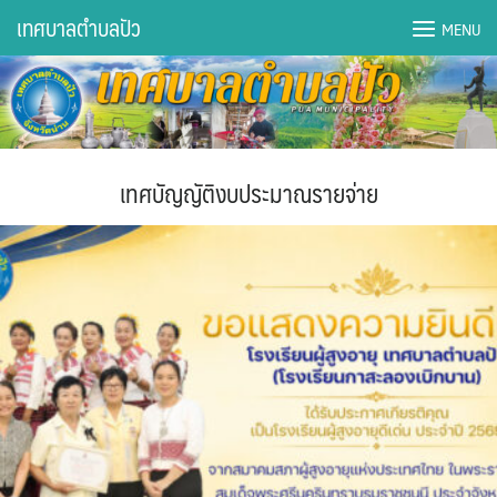
Skip
เทศบาลตำบลปัว
MENU
to
content
DWQA Ask Question
DWQA Questions
เทศบัญญัติงบประมาณรายจ่าย
กองการศึกษา
กองคลัง
กองช่าง
กองยุทธศาสตร์และงบประมาณ
กองสาธารณสุขฯ
การเปิดเผยข้อมูลข่าวสารปี 2566 integrity transparency